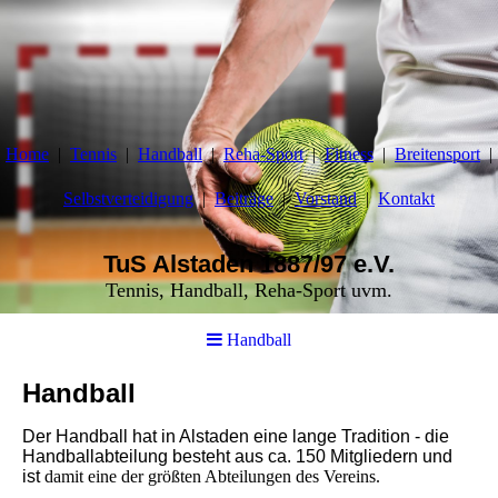
Home
Tennis
Handball
Reha-Sport
Fitness
Breitensport
Selbstverteidigung
Beiträge
Vorstand
Kontakt
TuS Alstaden 1887/97 e.V.
Tennis, Handball, Reha-Sport uvm.
Handball
Handball
Der Handball hat in Alstaden eine lange Tradition - die
Handballab
teilung besteht aus ca. 150 Mitgliedern und
ist
damit eine der größten Abteilungen des Vereins.