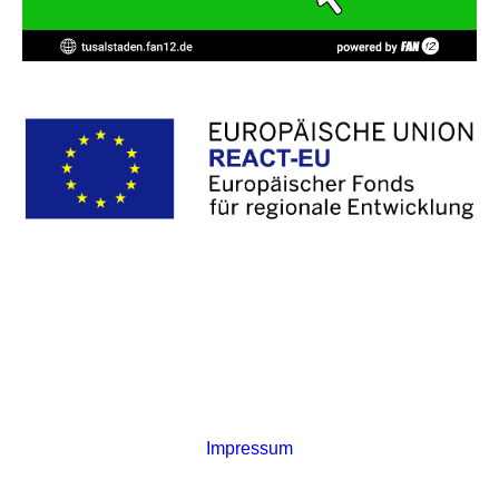
TuS Alstaden 1887/97 e.V. • Bürgerstraße 15 • 46049
Oberhausen /
Impressum
/
Datenschutz