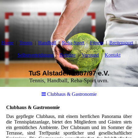
Home
Tennis
Handball
Reha-Sport
Fitness
Breitensport
Selbstverteidigung
Beiträge
Vorstand
Kontakt
TuS Alstaden 1887/97 e.V.
Tennis, Handball, Reha-Sport uvm.
Clubhaus & Gastronomie
Clubhaus & Gastronomie
Das gepflegte Clubhaus, mit einem herrlichen Panorama über
die Tennisplatzanlage, bietet den Mitgliedern und Gästen stets
ein gemütliches Ambiente. Der Clubraum und im Sommer die
Terrasse, sind Treffpunkt sportlicher und gesellschaftlicher