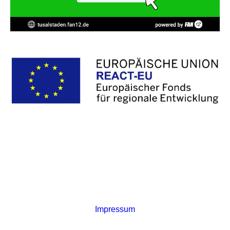
TuS Alstaden 1887/97 e.V. • Bürgerstraße 15 • 46049
Oberhausen /
Impressum
/
Datenschutz